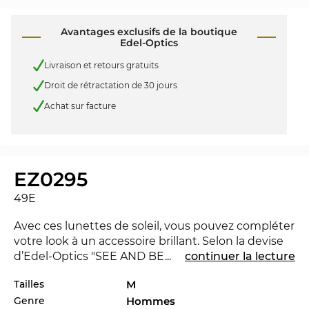
Avantages exclusifs de la boutique
Edel-Optics
Livraison et retours gratuits
Droit de rétractation de 30 jours
Achat sur facture
EZ0295
49E
Avec ces lunettes de soleil, vous pouvez compléter
votre look à un accessoire brillant. Selon la devise
d’Edel-Optics "SEE AND BE SEEN" vous pouvez
...
continuer la lecture
impressionner dans chaque société. La EZ0295 est
Tailles
M
nouvelle dans le marché 2026, pour rester à la
Genre
Hommes
pointe du progrès.