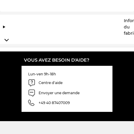
Info
du
fabr
VOUS AVEZ BESOIN D'AIDE?
Lun-ven 9h-18h
Centre d'aide
Envoyer une demande
+49 40 87407009