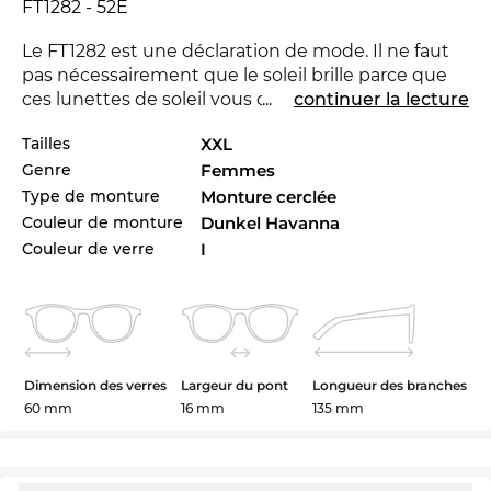
FT1282 - 52E
Le FT1282 est une déclaration de mode. Il ne faut
pas nécessairement que le soleil brille parce que
ces lunettes de soleil vous donne une sensation
...
continuer la lecture
que la nuit sera blanche. Avec la nouvelle marque
Tailles
XXL
Tom Ford
tu peux montrer que tu es pionnière.
Genre
Femmes
Pour la saison courant la marque se distingue avec
sa collection pour 2025.
Type de monture
Monture cerclée
Couleur de monture
Dunkel Havanna
Les lignes expressives sont synonymes pour
Couleur de verre
I
l'approche classique du modèle. Les lunettes sont
un must-have pour les
dames
. Bien sûr, ces
lunettes de marques offrent une protection
UV400
optimale pour vos yeux.
Dimension des verres
Largeur du pont
Longueur des branches
Si cela sont vos lunettes préférées, vous pouvez
60 mm
16 mm
135 mm
commandez en toute sécurité. Nous avons les
lunettes en stock pour vous et pouvons envoyer
immédiatement aux prix bas d’Edel-Optics. Et
parce que Edel-Optics est un paradis pour les