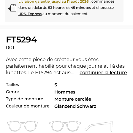
Livraison garantie jusqu'au
11 août 2026
:
commandez
dans un délai de
53 heures et 45 minutes
et choisissez
UPS-Express
au moment du paiement.
FT5294
001
Avec cette pièce de créateur vous êtes
parfaitement habillé pour chaque jour relatif à des
lunettes. Le FT5294 est aussi disponible dans
...
continuer la lecture
autres styles des collectionnes de la marque
Tom
Tailles
S
Ford
de 2025 et 2026 à la boutique d’Edel-Optics
Genre
Hommes
en ligne.
Type de monture
Monture cerclée
La conception de la monture est dirigée
Couleur de monture
Glänzend Schwarz
décidément aux
hommes
. Les lignes sans
compromis font une touche masculine. Avec la
monture intégrale
vous soulignez avec ce modèle
parfaitement que vous risquez le tout pour le tout.