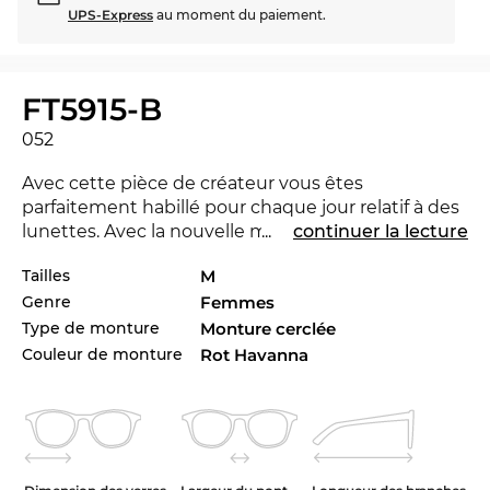
UPS-Express
au moment du paiement.
FT5915-B
052
Avec cette pièce de créateur vous êtes
parfaitement habillé pour chaque jour relatif à des
lunettes. Avec la nouvelle marque
...
continuer la lecture
Tom Ford
tu
peux montrer que tu es pionnière. Pour la saison
Tailles
M
courant la marque se distingue avec sa collection
Genre
Femmes
pour 2024. Le FT5915-B est aussi disponible dans
autres styles des collectionnes de la marque Tom
Type de monture
Monture cerclée
Ford de 2023 et 2024 à la boutique d’Edel-Optics
Couleur de monture
Rot Havanna
en ligne.
La monture de lunettes est crée pour les
femmes
actives. Une conception gracieuse et expressivité
se combinent pour classique chic.L'apparence