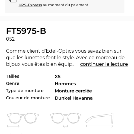
UPS-Express
au moment du paiement.
FT5975-B
052
Comme client d’Edel-Optics vous savez bien sur
que les lunettes font le style. Avec ce morceau de
bijoux vous êtes bien équipé à l'Office ainsi que
...
continuer la lecture
dans le temps de loisirs. La FT5975-B est nouvelle
Tailles
XS
dans le marché 2024, pour rester à la pointe du
Genre
Hommes
progrès.
Type de monture
Monture cerclée
La conception de la monture est dirigée
Couleur de monture
Dunkel Havanna
décidément aux
hommes
. Les lignes sans
compromis font une touche masculine.
Le modèle est en stock. Si vous commandez
maintenant avec l’option de livraison express, nous