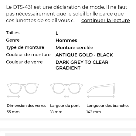
Le DTS-431 est une déclaration de mode. Il ne faut
pas nécessairement que le soleil brille parce que
ces lunettes de soleil vous donne une sensation
...
continuer la lecture
que la nuit sera blanche. Avec la nouvelle marque
Tailles
L
DITA
tu peux montrer que tu es pionnière. Pour la
Genre
Hommes
saison courant la marque se distingue avec sa
collection pour 2023. Vous préférez une autre
Type de monture
Monture cerclée
couleur pour votre tenue Venez-voir les autres
Couleur de monture
ANTIQUE GOLD - BLACK
styles de DTS-431 dans l’assortiment de la marque
Couleur de verre
DARK GREY TO CLEAR
DITA de 2022 et 2023.
GRADIENT
Dans la
monture intégrale
les verres sont
complètement intégrés dans la monture. Pour les
gens qui portent des lunettes de conviction il n’y a
pas quelque chose d'autre. Le cadre de
métal
Dimension des verres
Largeur du pont
Longueur des branches
noble permet les lignes filigranes et crée une
55 mm
18 mm
142 mm
extraordinaire facilité en apparence. En outre, les
verres
métal
lique
s
sont pratiquement
indestructibles - solide, flexible et résistant à la
corrosion. Chez toutes les lunettes de soleil dans