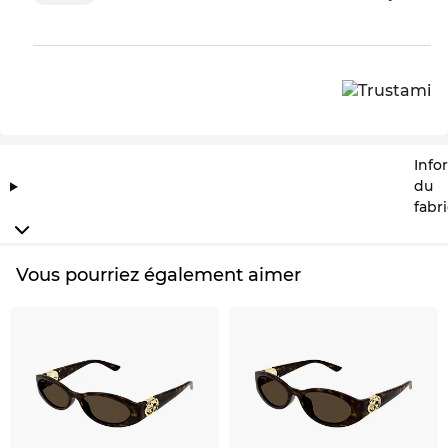
Info
du
fabr
Vous pourriez également aimer