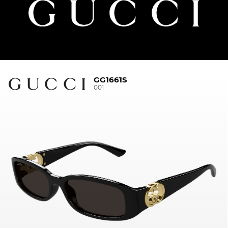
GG1661S
001