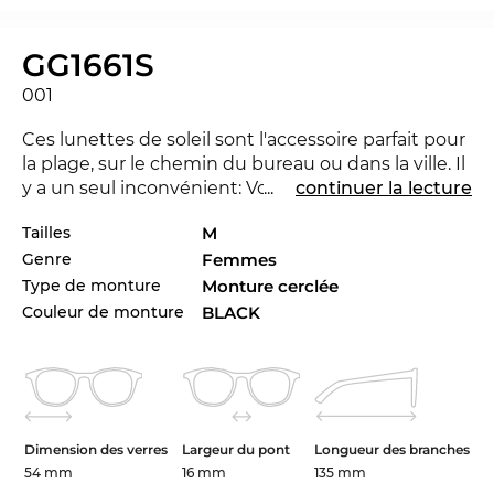
GG1661S
001
Ces lunettes de soleil sont l'accessoire parfait pour
la plage, sur le chemin du bureau ou dans la ville. Il
y a un seul inconvénient: Vous attirez
...
continuer la lecture
certainement l'un ou l'autre regard. La GG1661S est
Tailles
M
nouvelle dans le marché 2024, pour rester à la
Genre
Femmes
pointe du progrès. Le GG1661S est aussi disponible
dans autres styles des collectionnes de la marque
Type de monture
Monture cerclée
Gucci
de 2023 et 2024 à la boutique d’Edel-Optics
Couleur de monture
BLACK
en ligne.
Avec cette monture les designers adressent
surtout les
dames
qui vivent dans les villes du
monde. Mr. Right ou pas - ici le bon look pour 2024
Dimension des verres
Largeur du pont
Longueur des branches
est le plus important. Le
plastique
est un matériau
54 mm
16 mm
135 mm
très facile et flexible. Ca signifie une longue durée