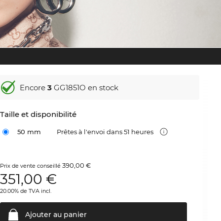
Encore
3
GG1851O en stock
Taille et disponibilité
50 mm
Prêtes à l'envoi dans 51 heures
390,00 €
Prix de vente conseillé
351,00
€
20.00% de TVA incl.
Ajouter au
panier