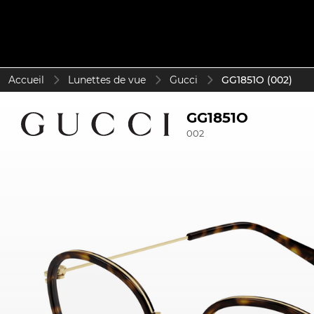
Accueil
Lunettes de vue
Gucci
GG1851O (002)
GG1851O
002