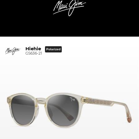
Hiehie
Polarized
GS636-21