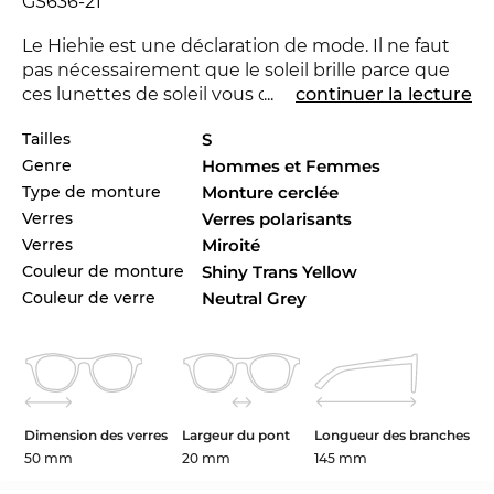
GS636-21
Le Hiehie est une déclaration de mode. Il ne faut
pas nécessairement que le soleil brille parce que
ces lunettes de soleil vous donne une sensation
...
continuer la lecture
que la nuit sera blanche. Avec la nouvelle marque
Tailles
S
Maui Jim
tu peux montrer que tu es pionnière.
Genre
Hommes et Femmes
Pour la saison courant la marque se distingue avec
sa collection pour 2024. Le Hiehie est aussi
Type de monture
Monture cerclée
disponible dans autres styles des collectionnes de
Verres
Verres polarisants
la marque Maui Jim de 2023 et 2024 à la boutique
Verres
Miroité
d’Edel-Optics en ligne.
Couleur de monture
Shiny Trans Yellow
Couleur de verre
Neutral Grey
Ce modèle de
Maui Jim
est un véritable multi
spécialiste pour les
hommes
et les
femmes
aussi.
Avec la
monture intégrale
vous soulignez avec ce
modèle parfaitement que vous risquez le tout
pour le tout. Chez toutes les lunettes de soleil
dans notre boutique, vous pouvez compter sur la
Dimension des verres
Largeur du pont
Longueur des branches
protection
UV400
sous garantie. La polarisation ou
50 mm
20 mm
145 mm
des lunettes «
polarisés
», sont supérieurs aux