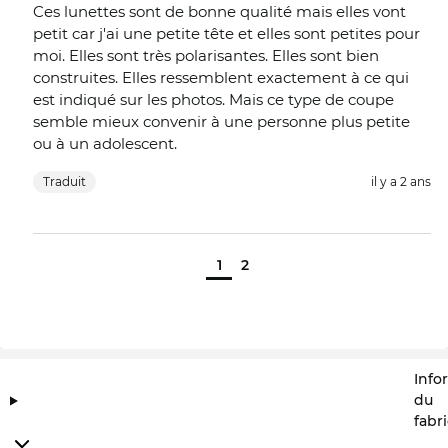
Ces lunettes sont de bonne qualité mais elles vont
petit car j'ai une petite tête et elles sont petites pour
moi. Elles sont très polarisantes. Elles sont bien
construites. Elles ressemblent exactement à ce qui
est indiqué sur les photos. Mais ce type de coupe
semble mieux convenir à une personne plus petite
ou à un adolescent.
Traduit
il y a 2 ans
1
2
Info
du
fabr