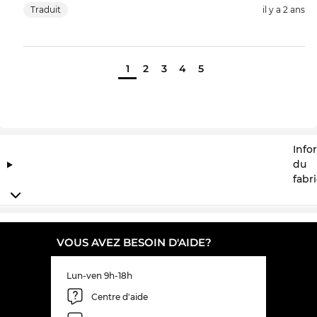
Traduit
il y a 2 ans
1
2
3
4
5
Info
du
fabr
VOUS AVEZ BESOIN D'AIDE?
Lun-ven 9h-18h
Centre d'aide