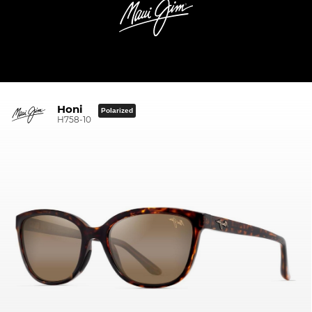
Honi
Polarized
H758-10