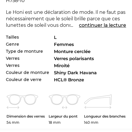
H758-10
Le Honi est une déclaration de mode. Il ne faut pas
nécessairement que le soleil brille parce que ces
lunettes de soleil vous donne une sensation que la
...
continuer la lecture
nuit sera blanche. Avec la nouvelle marque
Maui
Tailles
L
Jim
tu peux montrer que tu es pionnière. Pour la
Genre
Femmes
saison courant la marque se distingue avec sa
collection pour 2024. Vous préférez une autre
Type de monture
Monture cerclée
couleur pour votre tenue Venez-voir les autres
Verres
Verres polarisants
styles de Honi dans l’assortiment de la marque
Verres
Miroité
Maui Jim de 2023 et 2024.
Couleur de monture
Shiny Dark Havana
Couleur de verre
HCL® Bronze
Avec cette monture les designers adressent
surtout les
dames
qui vivent dans les villes du
monde. Mr. Right ou pas - ici le bon look pour 2024
est le plus important. Bien sûr, ces lunettes de
marques offrent une protection
UV400
optimale
pour vos yeux. La polarisation ou des lunettes «
Dimension des verres
Largeur du pont
Longueur des branches
polarisés
», sont supérieurs aux verres normaux.
54 mm
18 mm
140 mm
Grâce à la technologie des reflets de lumière