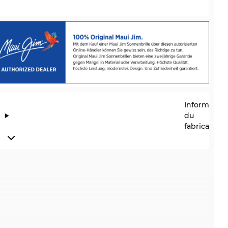
Information
du
fabricant