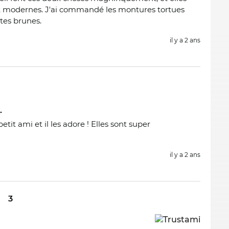
 et modernes. J'ai commandé les montures tortues
ntes brunes.
il y a 2 ans
.
petit ami et il les adore ! Elles sont super
il y a 2 ans
3