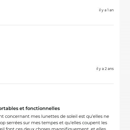
il y a 1 an
il y a 2 ans
ortables et fonctionnelles
nt concernant mes lunettes de soleil est qu'elles ne
trop serrées sur mes tempes et qu'elles coupent les
oleil font ces deux choses magnifiquement, et elles