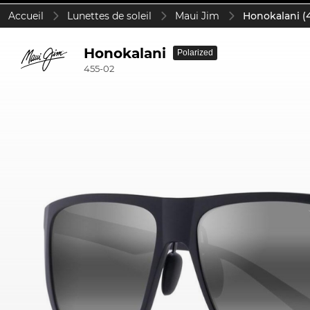
Accueil
Lunettes de soleil
Maui Jim
Honokalani (
Honokalani
Polarized
455-02