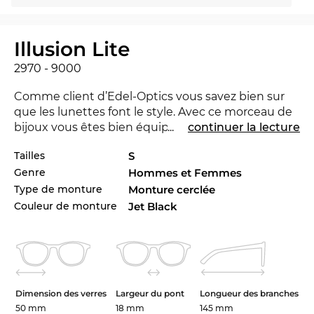
Illusion Lite
2970 - 9000
Comme client d’Edel-Optics vous savez bien sur
que les lunettes font le style. Avec ce morceau de
bijoux vous êtes bien équipé à l'Office ainsi que
...
continuer la lecture
dans le temps de loisirs. La 2970 est nouvelle dans
Tailles
S
le marché 2025, pour rester à la pointe du progrès.
Genre
Hommes et Femmes
Le 2970 vous pouvez ordre en tailles 50 mm, 53
mm dans notre boutique en ligne. Si vous ne
Type de monture
Monture cerclée
connaissez pas les tailles appropriées, vous pouvez
Couleur de monture
Jet Black
facilement essayer à la maison. Avec notre retour
envoi gratuit vous pouvez retourner tous ce qu’est
trop grand ou trop petit facilement.
Ce Lunettes de vue est une garantie de bien
Dimension des verres
Largeur du pont
Longueur des branches
paraître pour les
hommes
et les
femmes
.
50 mm
18 mm
145 mm