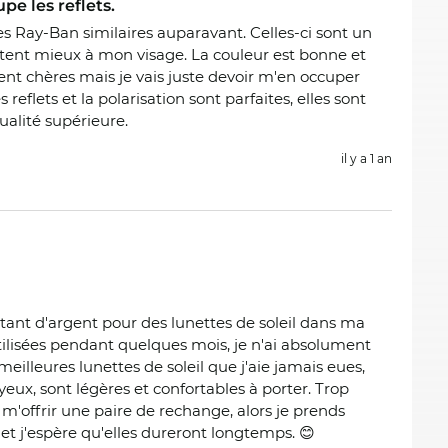
pe les reflets.
 des Ray-Ban similaires auparavant. Celles-ci sont un
ptent mieux à mon visage. La couleur est bonne et
ment chères mais je vais juste devoir m'en occuper
 reflets et la polarisation sont parfaites, elles sont
Qualité supérieure.
il y a 1 an
tant d'argent pour des lunettes de soleil dans ma
utilisées pendant quelques mois, je n'ai absolument
meilleures lunettes de soleil que j'aie jamais eues,
eux, sont légères et confortables à porter. Trop
m'offrir une paire de rechange, alors je prends
et j'espère qu'elles dureront longtemps. 😊