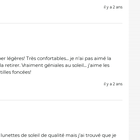
il y a 2 ans
er légères! Très confortables... je n'ai pas aimé la
a retirer. Vraiment géniales au soleil... j'aime les
tilles foncées!
il y a 2 ans
lunettes de soleil de qualité mais j'ai trouvé que je