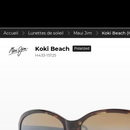
Accueil
Lunettes de soleil
Maui Jim
Koki Beach (
Koki Beach
Polarized
H433-15T25