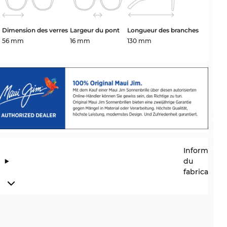
Dimension des verres
Largeur du pont
Longueur des branches
56 mm
16 mm
130 mm
Information
du
fabricant