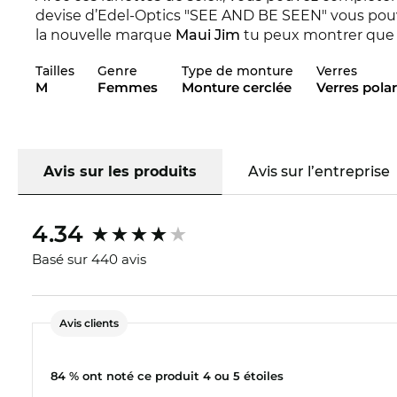
devise d’Edel-Optics "SEE AND BE SEEN" vous pou
la nouvelle marque
Maui Jim
tu peux montrer que t
marque se distingue avec sa collection pour 2024. 
Tailles
Genre
Type de monture
Verres
tenue Venez-voir les autres styles de Koki Beach d
M
Femmes
Monture cerclée
Verres polar
2023 et 2024.
Avec cette monture les designers adressent surtou
monde. Mr. Right ou pas - ici le bon look pour 2024
de soleil dans notre boutique, vous pouvez compte
Avis sur les produits
Avis sur l’entreprise
polarisation ou des lunettes «
polarisés
», sont supé
technologie des reflets de lumière irritante sont m
4.34
sur la route ou sur la piste, non seulement les coul
accrue.
Basé sur 440 avis
Si cela sont vos lunettes préférées, vous pouvez 
lunettes en stock pour vous et pouvons envoyer i
Avis clients
achetant à Edel-Optics vous achetez pour le meilleu
84 % ont noté ce produit 4 ou 5 étoiles