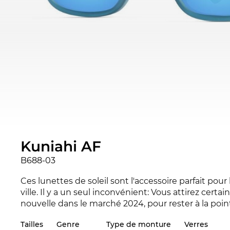
Kuniahi AF
B688-03
Ces lunettes de soleil sont l'accessoire parfait pou
ville. Il y a un seul inconvénient: Vous attirez certa
nouvelle dans le marché 2024, pour rester à la poin
Tailles
Genre
Type de monture
Verres
La monture est spécialement crée pour les
homm