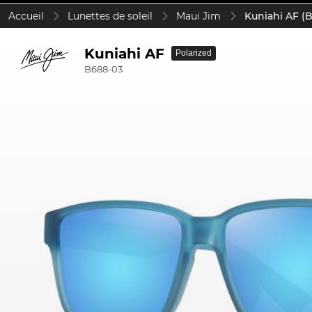
Accueil
Lunettes de soleil
Maui Jim
Kuniahi AF (
Kuniahi AF
Polarized
B688-03