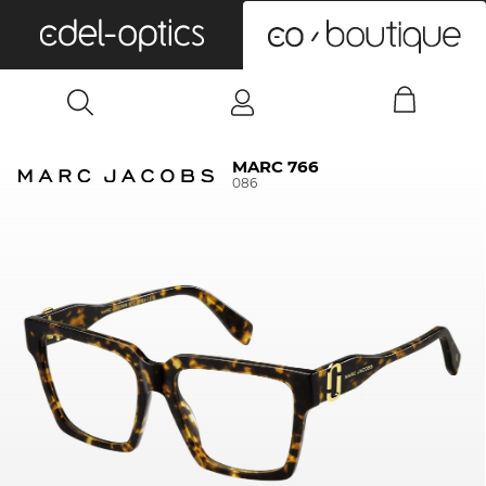
0
MARC 766
086