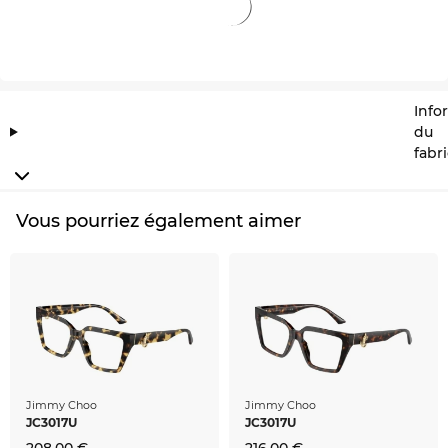
Info
du
fabr
Vous pourriez également aimer
Jimmy Choo
Jimmy Choo
JC3017U
JC3017U
208,00 €
216,00 €