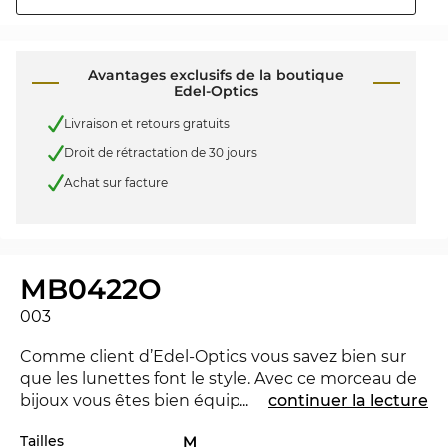
Avantages exclusifs de la boutique
Edel-Optics
Livraison et retours gratuits
Droit de rétractation de 30 jours
Achat sur facture
MB0422O
003
Comme client d’Edel-Optics vous savez bien sur
que les lunettes font le style. Avec ce morceau de
bijoux vous êtes bien équipé à l'Office ainsi que
...
continuer la lecture
dans le temps de loisirs. La MB0422O est nouvelle
Tailles
M
dans le marché 2025, pour rester à la pointe du