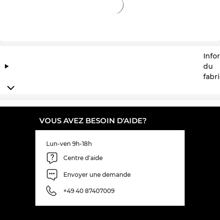
magasins en ligne, est en nous « toute la journée,
tous les jours » sale.
Info
du
fabr
VOUS AVEZ BESOIN D'AIDE?
Lun-ven 9h-18h
Centre d'aide
Envoyer une demande
+49 40 87407009