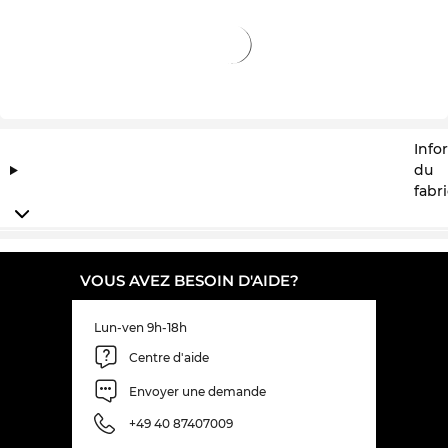
incroyablement favorable. Qu'est-ce qu'une sale à
d'autres magasins en ligne, est en nous « toute la
journée, tous les jours » sale.
Info
du
fabr
VOUS AVEZ BESOIN D'AIDE?
Lun-ven 9h-18h
Centre d'aide
Envoyer une demande
+49 40 87407009