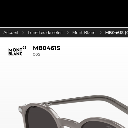
Accueil
Lunettes de soleil
Mont Blanc
MB0461S (
MB0461S
005