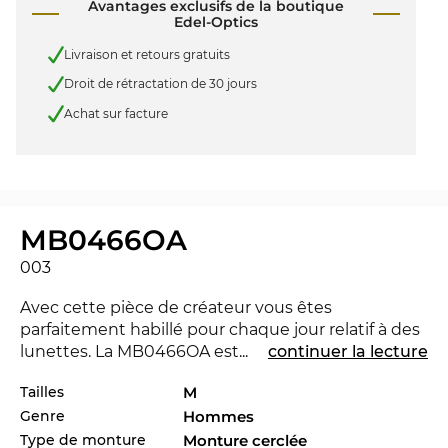
Avantages exclusifs de la boutique
Edel-Optics
Livraison et retours gratuits
Droit de rétractation de 30 jours
Achat sur facture
MB0466OA
003
Avec cette pièce de créateur vous êtes
parfaitement habillé pour chaque jour relatif à des
lunettes. La MB0466OA est nouvelle dans le
...
continuer la lecture
marché 2026, pour rester à la pointe du progrès. Le
Tailles
M
MB0466OA est aussi disponible dans autres styles
Genre
Hommes
des collectionnes de la marque
Mont Blanc
de
2025 et 2026 à la boutique d’Edel-Optics en ligne.
Type de monture
Monture cerclée