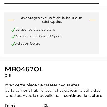
Avantages exclusifs de la boutique
Edel-Optics
Livraison et retours gratuits
Droit de rétractation de 30 jours
Achat sur facture
MB0467OL
018
Avec cette pièce de créateur vous êtes
parfaitement habillé pour chaque jour relatif à des
lunettes. Avec la nouvelle marque
...
continuer la lecture
Mont Blanc
tu
peux montrer que tu es pionnière. Pour la saison
Tailles
XL
courant la marque se distingue avec sa collection