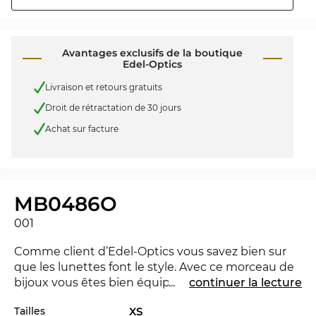
Avantages exclusifs de la boutique
Edel-Optics
Livraison et retours gratuits
Droit de rétractation de 30 jours
Achat sur facture
MB0486O
001
Comme client d’Edel-Optics vous savez bien sur
que les lunettes font le style. Avec ce morceau de
bijoux vous êtes bien équipé à l'Office ainsi que
...
continuer la lecture
dans le temps de loisirs. La MB0486O est nouvelle
Tailles
XS
dans le marché 2026, pour rester à la pointe du