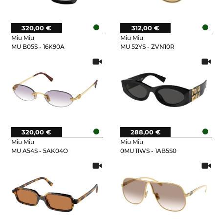
320,00 €
312,00 €
Miu Miu
Miu Miu
MU B05S - 16K90A
MU 52YS - ZVN10R
320,00 €
288,00 €
Miu Miu
Miu Miu
MU A54S - 5AK04O
0MU 11WS - 1AB5S0