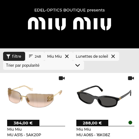
filtre
Miu Miu
Lunettes de soleil
248
384,00 €
288,00 €
Miu Miu
Miu Miu
MU A51S - 5AK20P
MU A06S - 16K08Z