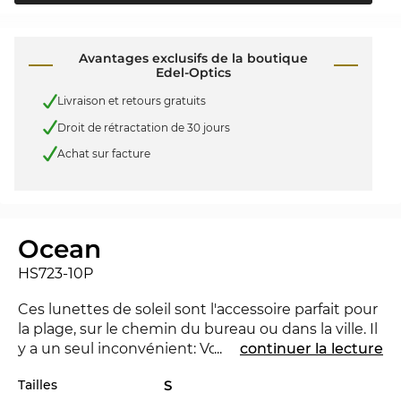
Avantages exclusifs de la boutique
Edel-Optics
Livraison et retours gratuits
Droit de rétractation de 30 jours
Achat sur facture
Ocean
HS723-10P
Ces lunettes de soleil sont l'accessoire parfait pour
la plage, sur le chemin du bureau ou dans la ville. Il
y a un seul inconvénient: Vous attirez
...
continuer la lecture
certainement l'un ou l'autre regard. La Ocean est
Tailles
S
nouvelle dans le marché 2017, pour rester à la