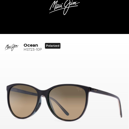
Ocean
Polarized
HS723-10P