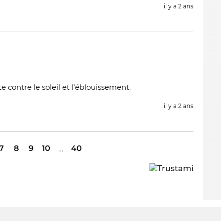
il y a 2 ans
e contre le soleil et l'éblouissement.
il y a 2 ans
7
8
9
10
40
…