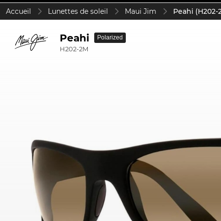
Accueil
Lunettes de soleil
Maui Jim
Peahi (H202-
Peahi
Polarized
H202-2M