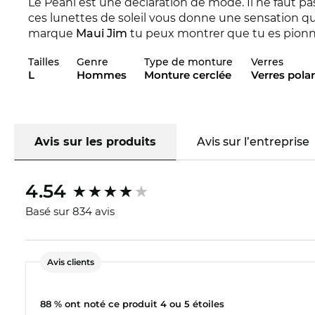
Le Peahi est une déclaration de mode. Il ne faut pa
ces lunettes de soleil vous donne une sensation que
marque
Maui Jim
tu peux montrer que tu es pionni
distingue avec sa collection pour 2017. Le Peahi est
Tailles
Genre
Type de monture
Verres
collectionnes de la marque Maui Jim de 2016 et 2017
L
Hommes
Monture cerclée
Verres polar
Le modèle unisexe
Maui Jim
ne fait aucune distinc
toutes les lunettes de soleil dans notre boutique,
sous garantie. La polarisation ou des lunettes «
pola
Grâce à la technologie des reflets de lumière irrit
Avis sur les produits
Avis sur l’entreprise
Que ce soit sur la route ou sur la piste, non seulem
sécurité est accrue.
4.54
Le modèle est en stock. Si vous commandez mainten
Basé sur 834 avis
pouvons garantir la date de livraison. Dans notre b
favorable. Pour ce prix favorable vous obtenez le 
Avis clients
88 % ont noté ce produit 4 ou 5 étoiles