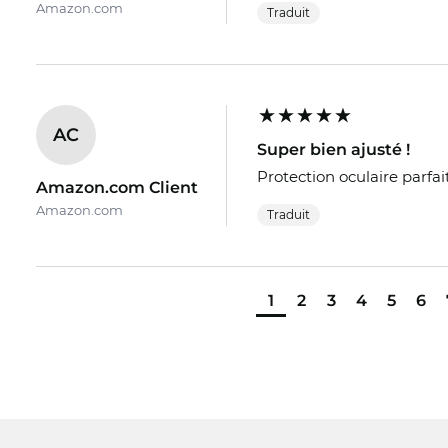
Amazon.com
Traduit
AC
Super bien ajusté !
Protection oculaire parfait
Amazon.com Client
Amazon.com
Traduit
1
2
3
4
5
6