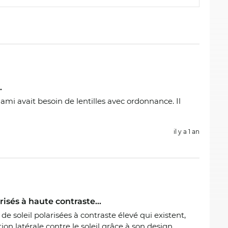
.
n ami avait besoin de lentilles avec ordonnance. Il
il y a 1 an
risés à haute contraste...
de soleil polarisées à contraste élevé qui existent,
on latérale contre le soleil grâce à son design