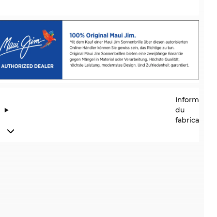
Information
du
fabricant