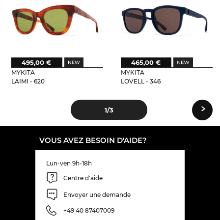
495,00 €
465,00 €
MYKITA
MYKITA
LAIMI - 620
LOVELL - 346
›
1
/3
VOUS AVEZ BESOIN D'AIDE?
Lun-ven 9h-18h
Centre d'aide
Envoyer une demande
+49 40 87407009