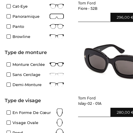
Tom Ford
Cat-Eye
Fiore - 52B
Panoramique
296,00 
Panto
Browline
Type de monture
Monture Cerclée
Sans Cerclage
Demi-Monture
Tom Ford
Type de visage
Islay-02 - 01A
280,00 
En Forme De Cœur
Visage Ovale
Rond