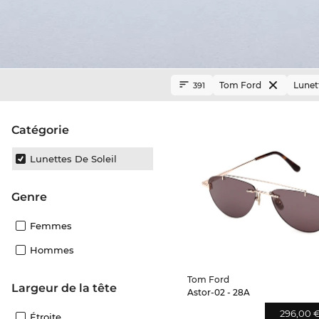
Tom Ford
Lunett
391
Catégorie
Lunettes De Soleil
Genre
Femmes
Hommes
Tom Ford
Largeur de la tête
Astor-02 - 28A
296,00 
Étroite