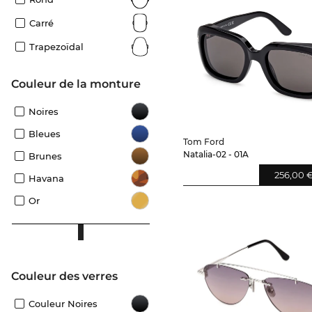
Carré
Trapezoïdal
Couleur de la monture
Noires
Bleues
Tom Ford
Natalia-02 - 01A
Brunes
256,00 
Havana
Or
Couleur des verres
Couleur Noires