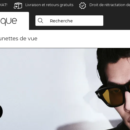
IAT!
Livraison et retours gratuits
Droit de rétractation d
unettes de vue