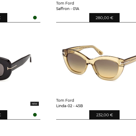
Tom Ford
Saffron - 01A
€
280,00 €
Tom Ford
Linda-02 - 45B
€
232,00 €