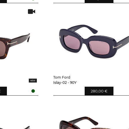
Tom Ford
Islay-02 - 90Y
€
280,00 €