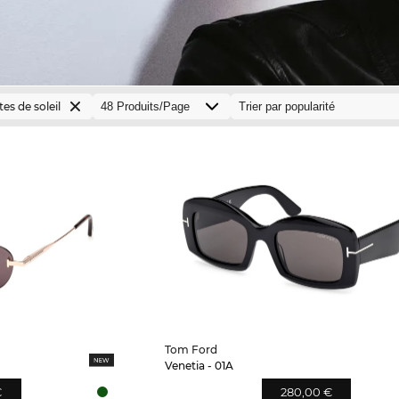
es de soleil
Tom Ford
Venetia - 01A
€
280,00 €