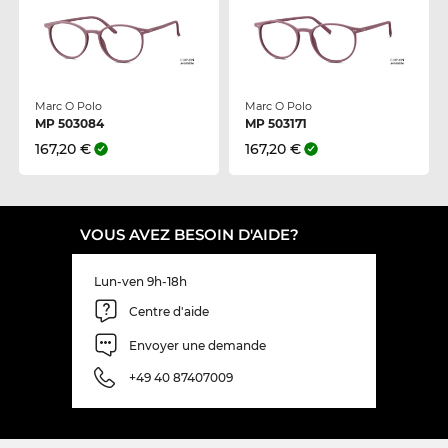
Marc O Polo
Marc O Polo
MP 503084
MP 503171
167,20 €
167,20 €
VOUS AVEZ BESOIN D'AIDE?
Lun-ven 9h-18h
Centre d'aide
Envoyer une demande
+49 40 87407009