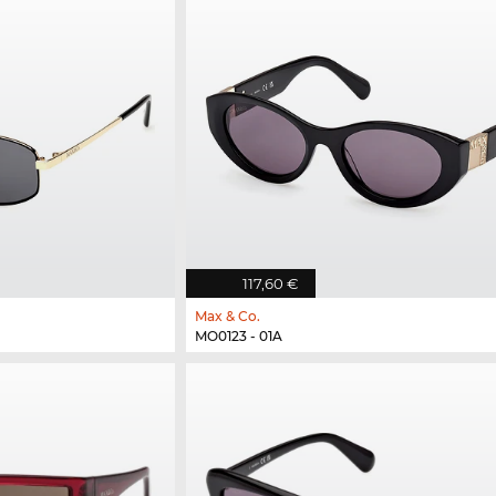
117,60 €
Max & Co.
MO0123 - 01A