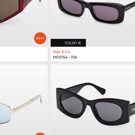
109,60 €
Max & Co.
MO0154 - 01A