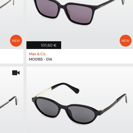
101,60 €
Max & Co.
MO0165 - 01A