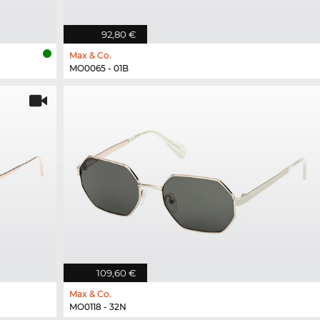
92,80 €
Max & Co.
MO0065 - 01B
109,60 €
Max & Co.
MO0118 - 32N