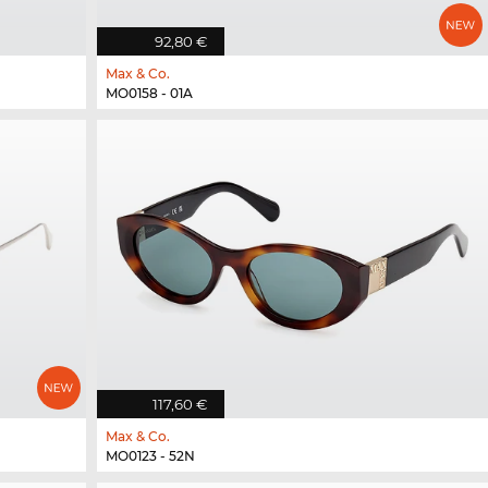
92,80 €
Max & Co.
MO0158 - 01A
117,60 €
Max & Co.
MO0123 - 52N