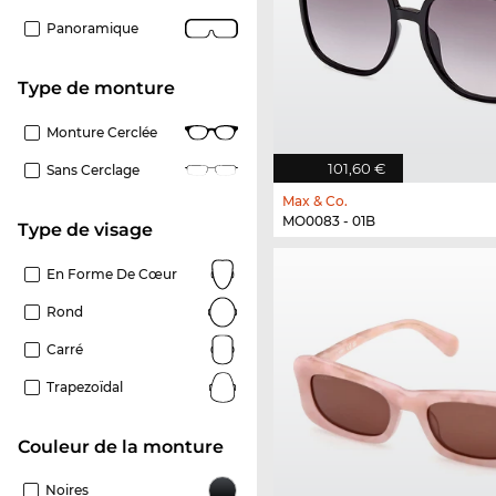
Panoramique
Type de monture
Monture Cerclée
101,60 €
Sans Cerclage
Max & Co.
MO0083 - 01B
Type de visage
En Forme De Cœur
Rond
Carré
Trapezoïdal
Couleur de la monture
Noires