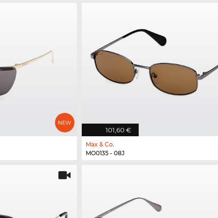
101,60 €
Max & Co.
MO0135 - 08J