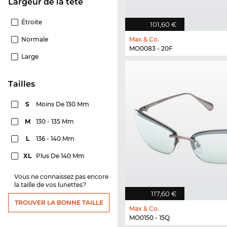
Largeur de la tête
Étroite
101,60 €
Normale
Max & Co.
MO0083 - 20F
Large
Tailles
S
Moins De 130 Mm
M
130 - 135 Mm
L
136 - 140 Mm
XL
Plus De 140 Mm
Vous ne connaissez pas encore
la taille de vos lunettes?
117,60 €
TROUVER LA BONNE TAILLE
Max & Co.
MO0150 - 15Q