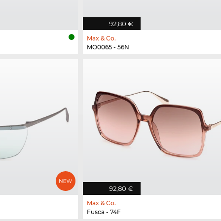
92,80 €
Max & Co.
MO0065 - 56N
92,80 €
Max & Co.
Fusca - 74F