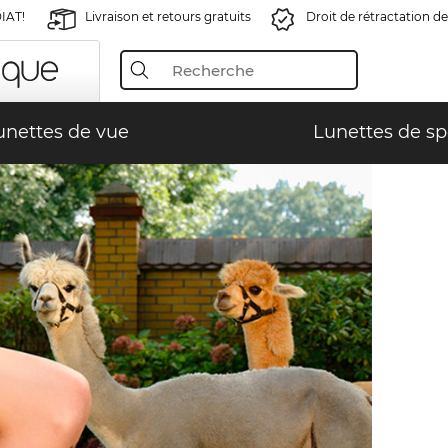
IAT!
Livraison et retours gratuits
Droit de rétractation de
unettes de vue
Lunettes de sp