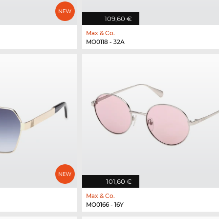
109,60 €
Max & Co.
MO0118 - 32A
101,60 €
Max & Co.
MO0166 - 16Y