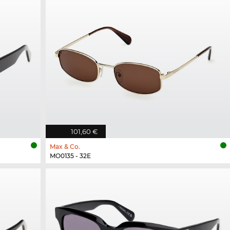
101,60 €
Max & Co.
MO0135 - 32E