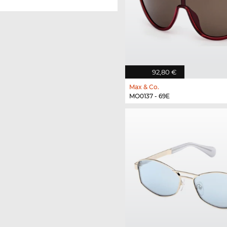
92,80 €
Max & Co.
MO0137 - 69E