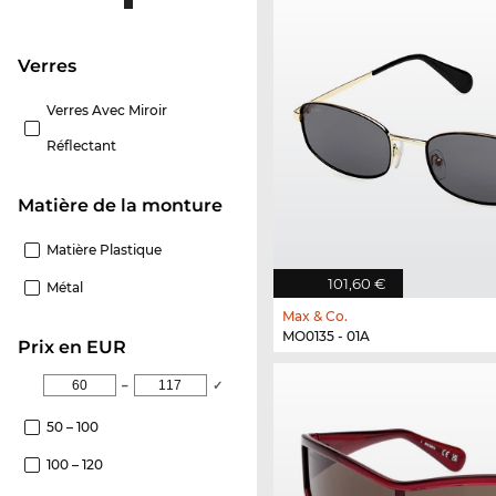
Verres
Verres Avec Miroir
Réflectant
Matière de la monture
Matière Plastique
101,60 €
Métal
Max & Co.
MO0135 - 01A
Prix en EUR
–
✓
50 – 100
100 – 120