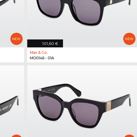
101,60 €
Max & Co.
MO0146 - 01A