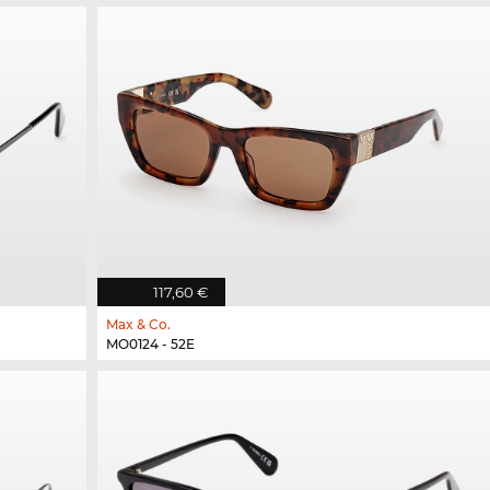
117,60 €
Max & Co.
MO0124 - 52E