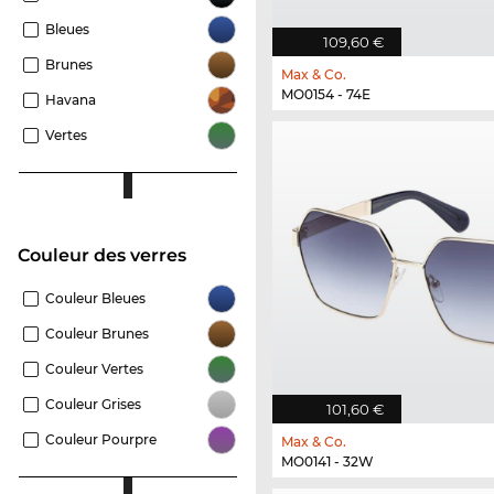
Bleues
109,60 €
Brunes
Max & Co.
MO0154 - 74E
Havana
Vertes
Couleur des verres
Couleur Bleues
Couleur Brunes
Couleur Vertes
Couleur Grises
101,60 €
Couleur Pourpre
Max & Co.
MO0141 - 32W