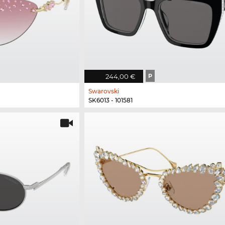
244,00 €
P
Swarovski
SK6013 - 101581