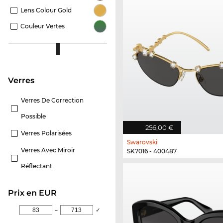
Lens Colour Gold
Couleur Vertes
Verres
Verres De Correction
Possible
256,00 €
Verres Polarisées
Swarovski
Verres Avec Miroir
SK7016 - 400487
Réflectant
Prix en EUR
–
✓