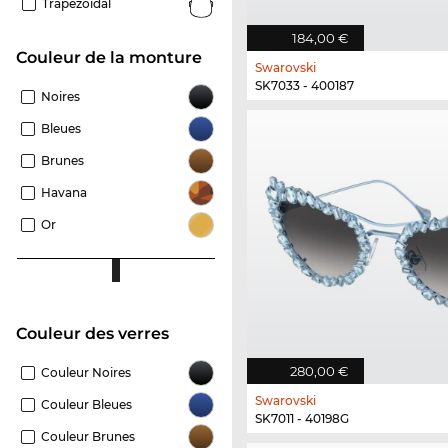
Trapezoïdal
184,00 €
Couleur de la monture
Swarovski
SK7033 - 400187
Noires
Bleues
Brunes
Havana
Or
Couleur des verres
280,00 €
Couleur Noires
Swarovski
Couleur Bleues
SK7011 - 40198G
Couleur Brunes