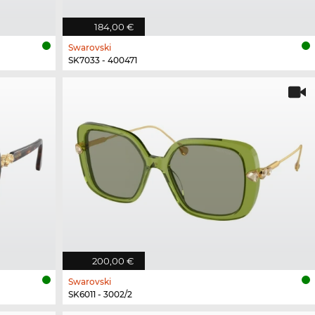
184,00 €
Swarovski
SK7033 - 400471
200,00 €
Swarovski
SK6011 - 3002/2