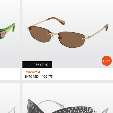
156,00 €
Swarovski
SK7045D - 400473