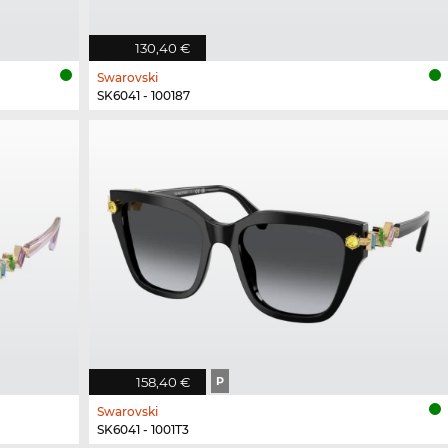
130,40 €
Swarovski
SK6041 - 100187
158,40 €
P
Swarovski
SK6041 - 1001T3