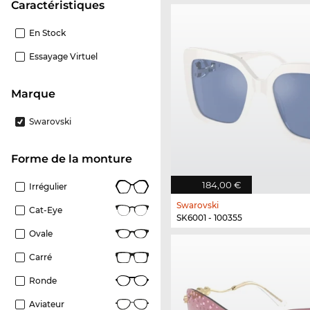
Caractéristiques
En Stock
Essayage Virtuel
Marque
Swarovski
Forme de la monture
184,00 €
Irrégulier
Swarovski
Cat-Eye
SK6001 - 100355
Ovale
Carré
Ronde
Aviateur