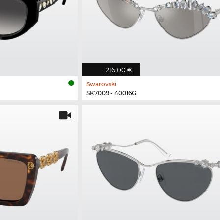
216,00 €
Swarovski
SK7009 - 40016G