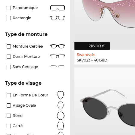
Panoramique
Rectangle
Type de monture
216,00 €
Monture Cerclée
Swarovski
Demi-Monture
SK7023 - 40138D
Sans Cerclage
Type de visage
En Forme De Cœur
Visage Ovale
Rond
Carré