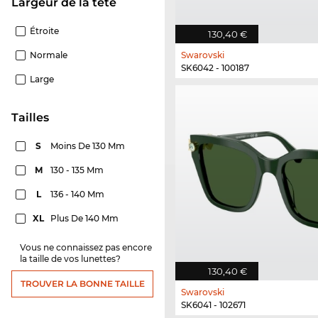
Largeur de la tête
Étroite
130,40 €
Normale
Swarovski
SK6042 - 100187
Large
Tailles
S
Moins De 130 Mm
M
130 - 135 Mm
L
136 - 140 Mm
XL
Plus De 140 Mm
Vous ne connaissez pas encore
la taille de vos lunettes?
130,40 €
TROUVER LA BONNE TAILLE
Swarovski
SK6041 - 102671