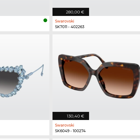
280,00 €
Swarovski
SK7011 - 402263
130,40 €
Swarovski
SK6049 - 100274