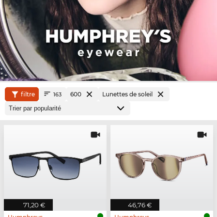
filtre
600
Lunettes de soleil
163
71,20 €
46,76 €