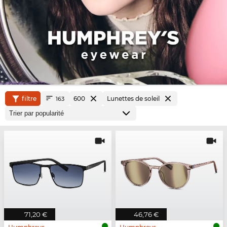
filtre
600
Lunettes de soleil
163
71,20 €
46,76 €