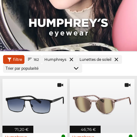
filtre
Humphreys
Lunettes de soleil
162
71,20 €
46,76 €