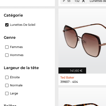
732
Lunettes de
53
Catégorie
Lunettes De Soleil
Genre
Femmes
Hommes
Largeur de la tête
141,60 €
Étroite
Ted Baker
391657 - 404
Normale
Large