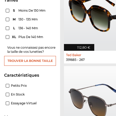
Tailles
S
Moins De 130 Mm
M
130 - 135 Mm
L
136 - 140 Mm
XL
Plus De 140 Mm
112,80 €
Vous ne connaissez pas encore
la taille de vos lunettes?
Ted Baker
391685 - 267
TROUVER LA BONNE TAILLE
Caractéristiques
Petits Prix
En Stock
Essayage Virtuel