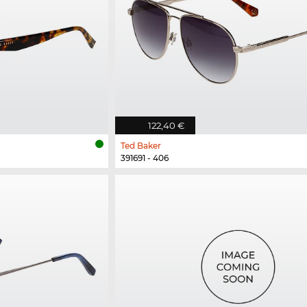
122,40 €
Ted Baker
391691 - 406