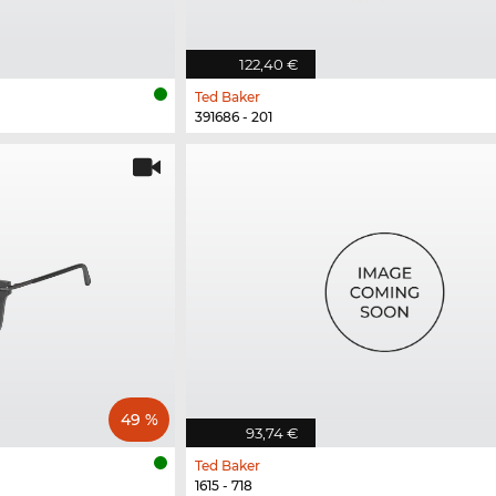
122,40 €
Ted Baker
391686 - 201
49 %
93,74 €
Ted Baker
1615 - 718