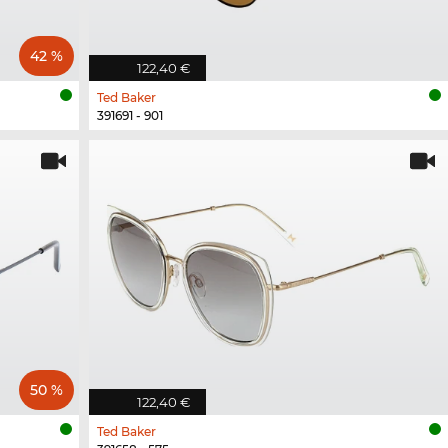
42 %
122,40 €
Ted Baker
391691 - 901
50 %
122,40 €
Ted Baker