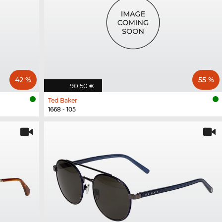
42 %
55 %
90,50 €
Ted Baker
1668 - 105