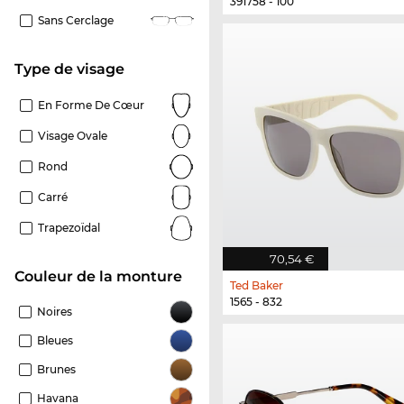
391758 - 100
Sans Cerclage
Type de visage
En Forme De Cœur
Visage Ovale
Rond
Carré
Trapezoïdal
70,54 €
Couleur de la monture
Ted Baker
1565 - 832
Noires
Bleues
Brunes
Havana