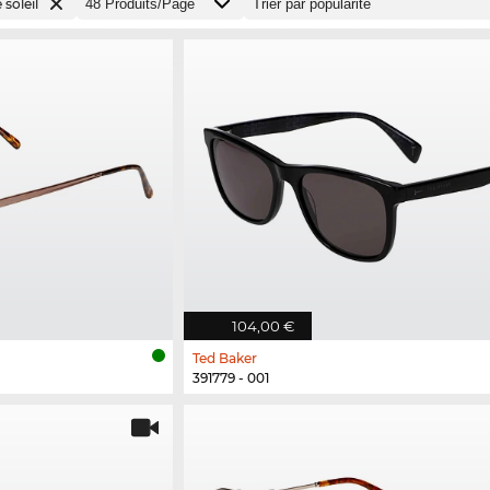
 soleil
104,00 €
Ted Baker
391779 - 001