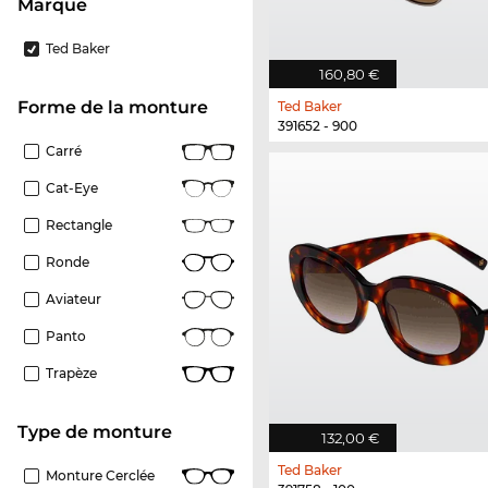
Marque
Ted Baker
160,80 €
Forme de la monture
Ted Baker
391652 - 900
Carré
Cat-Eye
Rectangle
Ronde
Aviateur
Panto
Trapèze
Type de monture
132,00 €
Ted Baker
Monture Cerclée