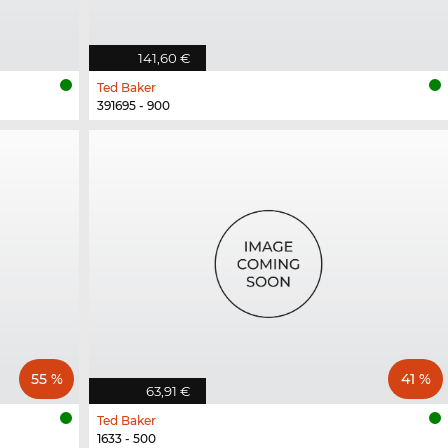
141,60 €
Ted Baker
391695 - 900
55 %
41 %
63,91 €
Ted Baker
1633 - 500