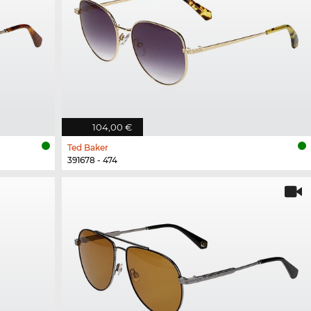
104,00 €
Ted Baker
391678 - 474