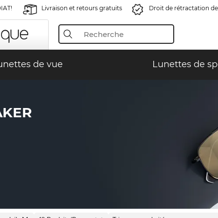
IAT!
Livraison et retours gratuits
Droit de rétractation de
unettes de vue
Lunettes de sp
AKER