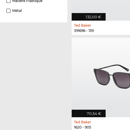
Matière Plastique
Métal
132,00 €
Ted Baker
391696 - 139
70,54 €
Ted Baker
1620 - 905