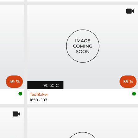
49 %
55 %
90,50 €
Ted Baker
1650 - 107