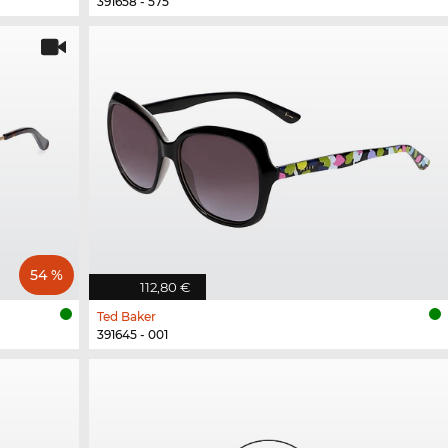
391658 - 575
54 %
112,80 €
Ted Baker
391645 - 001