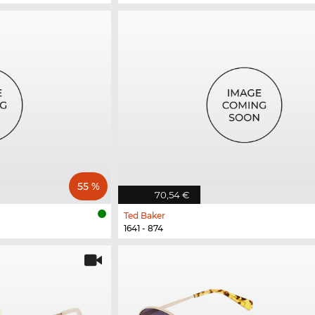
55 %
70,54 €
Ted Baker
1641 - 874