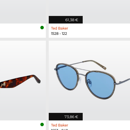
61,38 €
Ted Baker
1528 - 122
73,86 €
Ted Baker