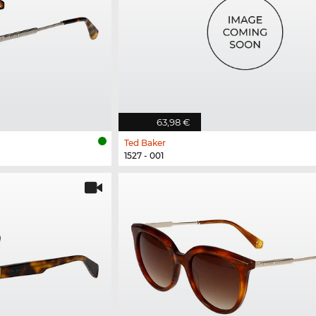
63,98 €
Ted Baker
1527 - 001