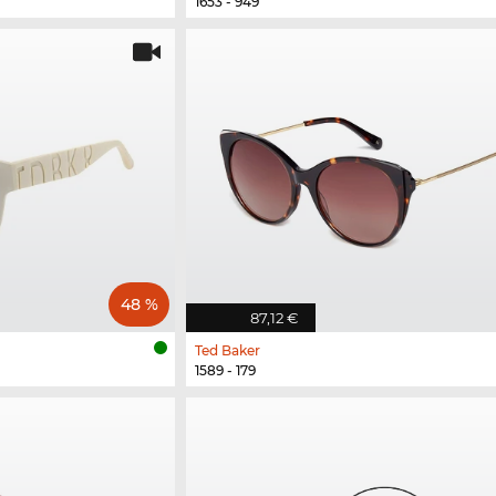
1653 - 949
48 %
87,12 €
Ted Baker
1589 - 179