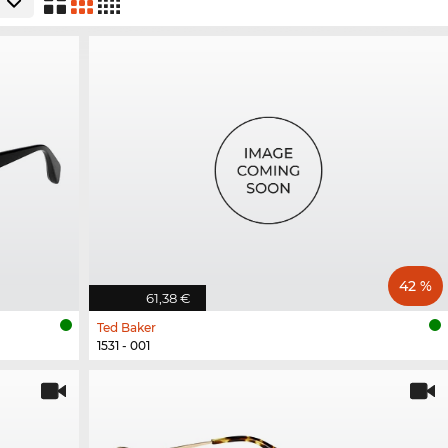
42 %
61,38 €
Ted Baker
1531 - 001