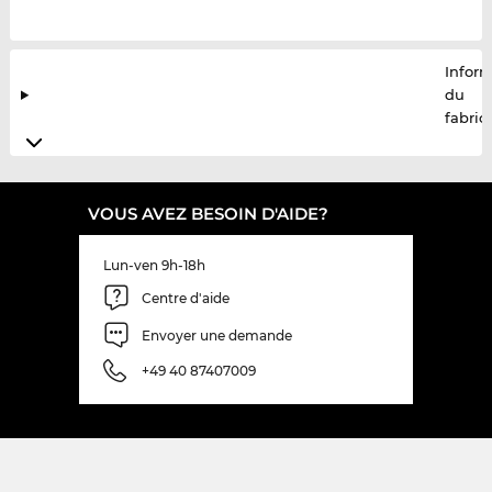
Infor
du
fabric
VOUS AVEZ BESOIN D'AIDE?
Lun-ven 9h-18h
Centre d'aide
Envoyer une demande
+49 40 87407009