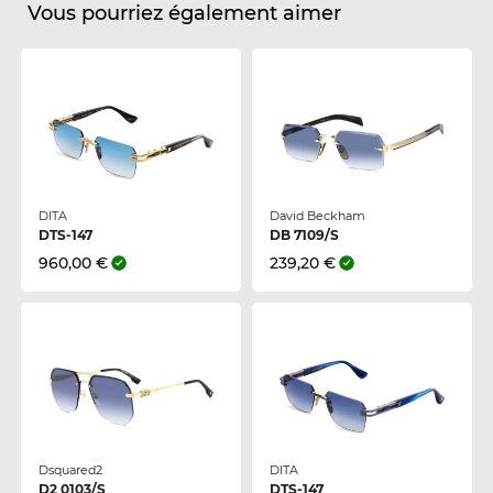
Vous pourriez également aimer
DITA
David Beckham
DTS-147
DB 7109/S
960,00 €
239,20 €
Dsquared2
DITA
D2 0103/S
DTS-147