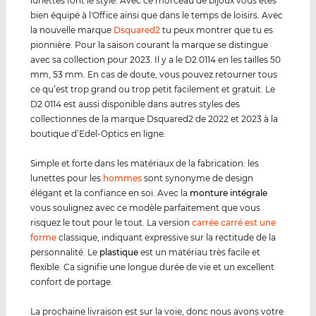
lunettes font le style. Avec ce morceau de bijoux vous êtes
bien équipé à l'Office ainsi que dans le temps de loisirs. Avec
la nouvelle marque
Dsquared2
tu peux montrer que tu es
pionnière. Pour la saison courant la marque se distingue
avec sa collection pour 2023. Il y a le D2 0114 en les tailles 50
mm, 53 mm. En cas de doute, vous pouvez retourner tous
ce qu’est trop grand ou trop petit facilement et gratuit. Le
D2 0114 est aussi disponible dans autres styles des
collectionnes de la marque Dsquared2 de 2022 et 2023 à la
boutique d’Edel-Optics en ligne.
Simple et forte dans les matériaux de la fabrication: les
lunettes pour les
hommes
sont synonyme de design
élégant et la confiance en soi. Avec la
monture intégrale
vous soulignez avec ce modèle parfaitement que vous
risquez le tout pour le tout. La version
carrée carré est une
forme
classique, indiquant expressive sur la rectitude de la
personnalité. Le
plastique
est un matériau très facile et
flexible. Ca signifie une longue durée de vie et un excellent
confort de portage.
La prochaine livraison est sur la voie, donc nous avons votre