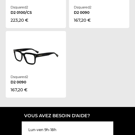
Dsquared2
Dsquared2
D2 0100/CS
D2 0090
223,20 €
167,20 €
Dsquared2
D2 0090
167,20 €
VOUS AVEZ BESOIN D'AIDE?
Lun-ven 9h-18h