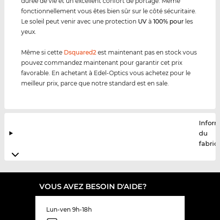
durée de vie et un excellent confort de portage. Même
fonctionnellement vous êtes bien sûr sur le côté sécuritaire.
Le soleil peut venir avec une protection
UV
à
100% pour
les
yeux.
Même si cette
Dsquared2
est maintenant pas en stock vous
pouvez commandez maintenant pour garantir cet prix
favorable. En achetant à Edel-Optics vous achetez pour le
meilleur prix, parce que notre standard est en sale.
Infor
du
fabric
VOUS AVEZ BESOIN D'AIDE?
Lun-ven 9h-18h