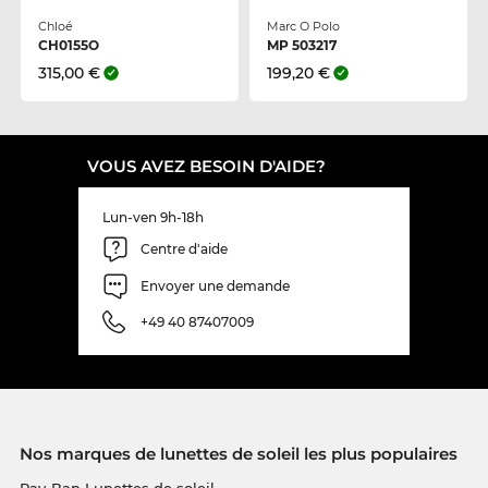
Chloé
Marc O Polo
CH0155O
MP 503217
315,00 €
199,20 €
VOUS AVEZ BESOIN D'AIDE?
Lun-ven 9h-18h
Centre d'aide
Envoyer une demande
+49 40 87407009
Nos marques de lunettes de soleil les plus populaires
Ray-Ban Lunettes de soleil