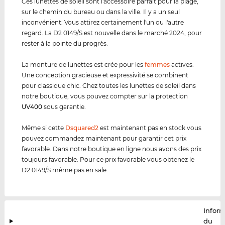
Ces lunettes de soleil sont l'accessoire parfait pour la plage,
sur le chemin du bureau ou dans la ville. Il y a un seul
inconvénient: Vous attirez certainement l'un ou l'autre
regard. La D2 0149/S est nouvelle dans le marché 2024, pour
rester à la pointe du progrès.
La monture de lunettes est crée pour les
femmes
actives.
Une conception gracieuse et expressivité se combinent
pour classique chic. Chez toutes les lunettes de soleil dans
notre boutique, vous pouvez compter sur la protection
UV400
sous garantie.
Même si cette
Dsquared2
est maintenant pas en stock vous
pouvez commandez maintenant pour garantir cet prix
favorable. Dans notre boutique en ligne nous avons des prix
toujours favorable. Pour ce prix favorable vous obtenez le
D2 0149/S même pas en sale.
Infor
du