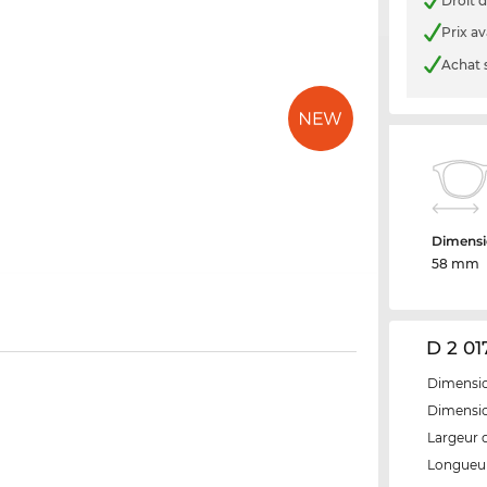
Droit d
Prix a
Achat 
Dimensi
58 mm
D 2 01
Dimensio
Dimensio
Largeur 
Longueur