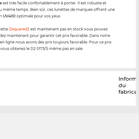
ue
est très facile confortablement à porter. Il est robuste et
u même temps. Bien sûr, ces lunettes de marques offrent une
on
UV400
optimale pour vos yeux.
cette
Dsquared2
est maintenant pas en stock vous pouvez
 maintenant pour garantir cet prix favorable. Dans notre
en ligne nous avons des prix toujours favorable. Pour ce prix
 vous obtenez le D2 0173/S même pas en sale.
Inform
du
fabrica