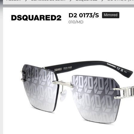
D2 0173/S
Mirrored
010/MD