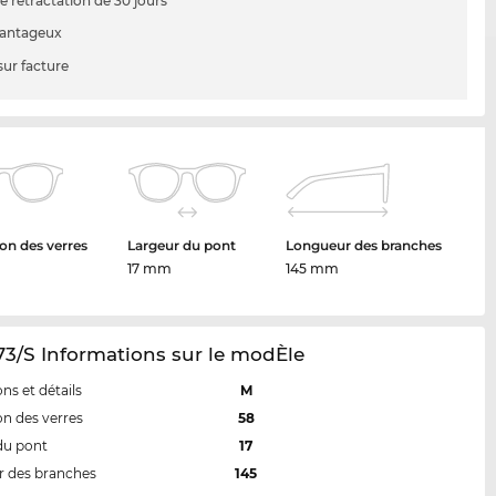
e rétractation de 30 jours
vantageux
sur facture
on des verres
Largeur du pont
Longueur des branches
17 mm
145 mm
73/S Informations sur le modÈle
ns et détails
M
n des verres
58
du pont
17
 des branches
145