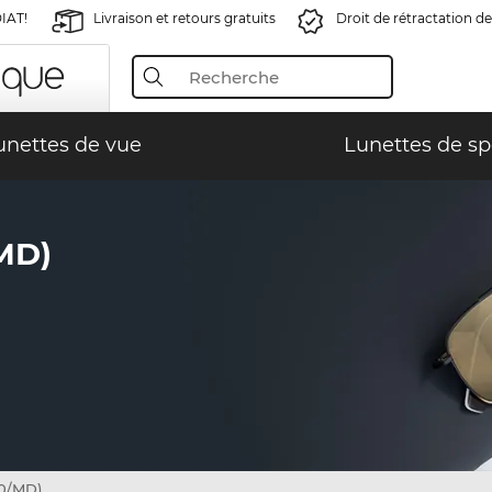
IAT!
Livraison et retours gratuits
Droit de rétractation de
unettes de vue
Lunettes de sp
MD)
10/MD)