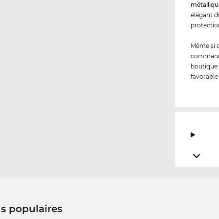
métal
liq
élégant d
protecti
Même si 
commandez
boutique 
favorable
us populaires