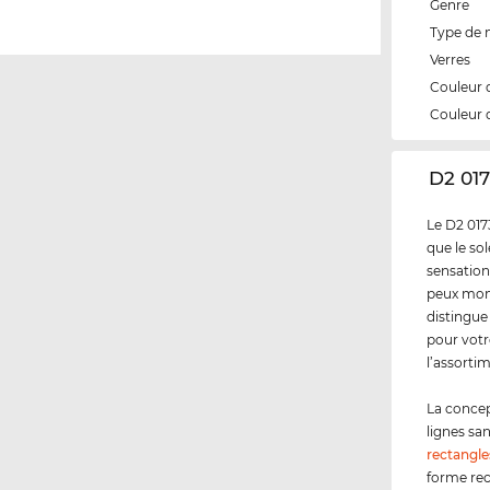
Genre
Type de
Verres
Couleur 
Couleur 
‌D2 01
Le D2 017
que le sol
sensation
peux mont
distingue
pour votr
l’assorti
La concep
lignes sa
rectangle
forme rec