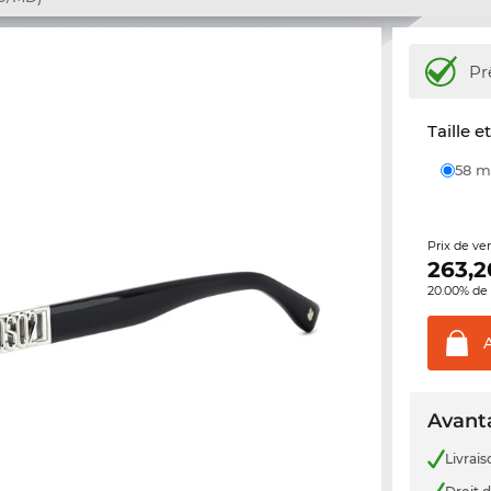
Pr
Taille e
58
Prix de ve
263,2
20.00% de 
Avanta
Livrais