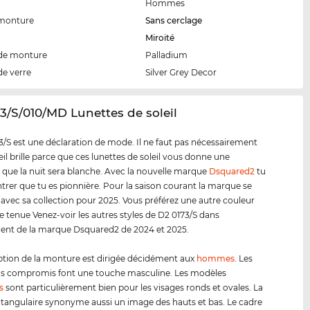
Hommes
 monture
Sans cerclage
Miroité
de monture
Palladium
de verre
Silver Grey Decor
73/S/010/MD Lunettes de soleil
3/S est une déclaration de mode. Il ne faut pas nécessairement
eil brille parce que ces lunettes de soleil vous donne une
 que la nuit sera blanche. Avec la nouvelle marque
Dsquared2
tu
rer que tu es pionnière. Pour la saison courant la marque se
 avec sa collection pour 2025. Vous préférez une autre couleur
e tenue Venez-voir les autres styles de D2 0173/S dans
ment de la marque Dsquared2 de 2024 et 2025.
tion de la monture est dirigée décidément aux
hommes
. Les
ns compromis font une touche masculine. Les modèles
s
sont particulièrement bien pour les visages ronds et ovales. La
tangulaire synonyme aussi un image des hauts et bas. Le cadre