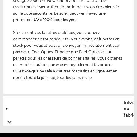
ses lignes épurées Newschool Cool met une qualité
traditionnelle.Même fonctionnellement vous êtes bien sûr
sur le côté sécuritaire. Le soleil peut venir avec une
protection
UV
à
100% pour
les yeux.
Si cela sont vos lunettes préférées, vous pouvez
commandez en toute sécurité. Nous avons les lunettes en
stock pour vous et pouvons envoyer immédiatement aux
prix bas d’Edel-Optics. Et parce que Edel-Optics est un
paradis pour les chasseurs de bonnes affaires, vous obtenez
ce modèle haut de gamme incroyablement favorable.
Qu'est-ce qu'une sale à d'autres magasins en ligne, est en
nous « toute la journée, tous les jours » sale.
Infor
du
fabric