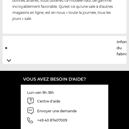
bonnes affaires, vous obtenez ce modèle haut de gamme
incroyablement favorable. Qu'est-ce qu'une sale à d'autres
magasins en ligne, est en nous « toute la journée, tous les
jours » sale.
Infor
du
fabric
VOUS AVEZ BESOIN D'AIDE?
Lun-ven 9h-18h
Centre d'aide
Envoyer une demande
+49 40 87407009