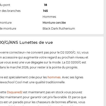
du pont
18
 des branches
145
Hommes
 monture
Monture cerclée
de monture
Black Dark Ruthenium
00/G/ANS Lunettes de vue
«verre correcteur» ne convient pas pour le D2 0200/G. Ici, vous
n accessoire qui augmente votre regard au prochain niveau et
e vous avez une vue dégagée sur la mode. La D2 0200/G est
dans le marché 2026, pour rester à la pointe du progrès.
e est spécialement crée pour les
hommes
. Avec ses lignes
ewschool Cool met une qualité traditionnelle.
cette
Dsquared2
est maintenant pas en stock vous pouvez
 maintenant pour garantir cet prix favorable. Et parce que
cs est un paradis pour les chasseurs de bonnes affaires, vous