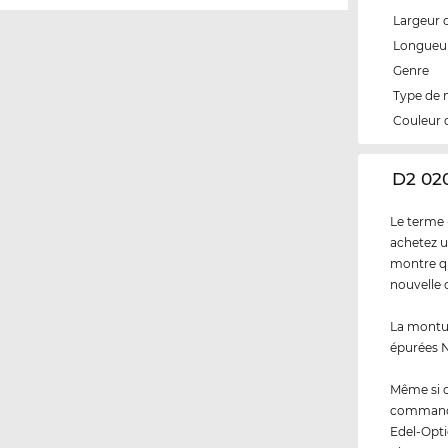
Largeur 
Longueur
Genre
Type de
Couleur 
‌D2 02
Le terme 
achetez u
montre qu
nouvelle 
La montur
épurées N
Même si 
commandez
Edel-Opti