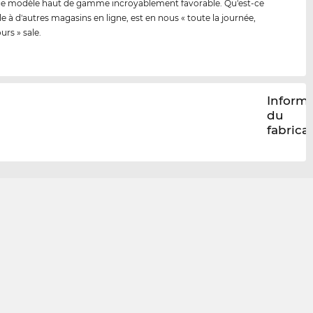
ce modèle haut de gamme incroyablement favorable. Qu'est-ce
le à d'autres magasins en ligne, est en nous « toute la journée,
ours » sale.
Inform
du
fabrica