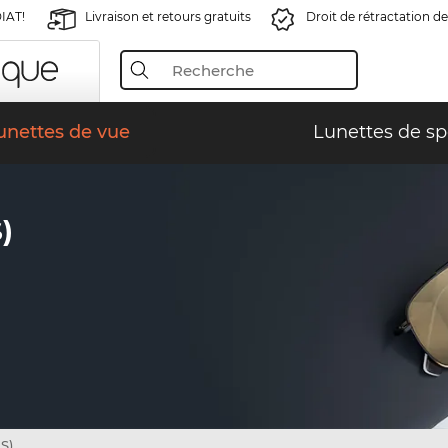
IAT!
Livraison et retours gratuits
Droit de rétractation de
unettes de vue
Lunettes de sp
)
S)