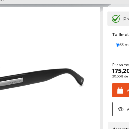
Pr
Taille e
55 
Prix de ve
175,2
20.00% de 