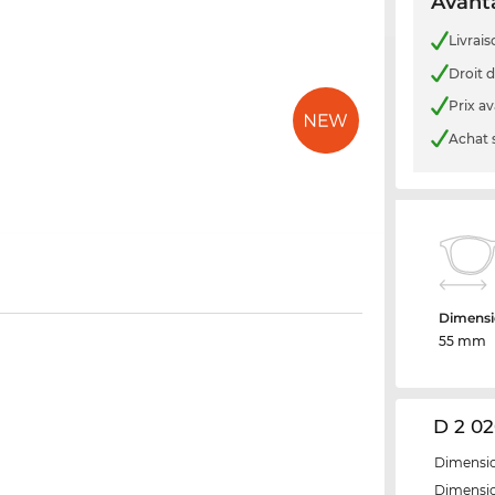
Avanta
Livrais
Droit d
Prix a
Achat 
Dimensi
55 mm
D 2 02
Dimensio
Dimensio