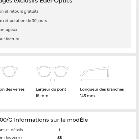
ges exclusifs Edel-Optics
on et retours gratuits
e rétractation de 30 jours
vantageux
sur facture
on des verres
Largeur du pont
Longueur des branches
18 mm
145 mm
00/G Informations sur le modÈle
ns et détails
L
n des verres
55