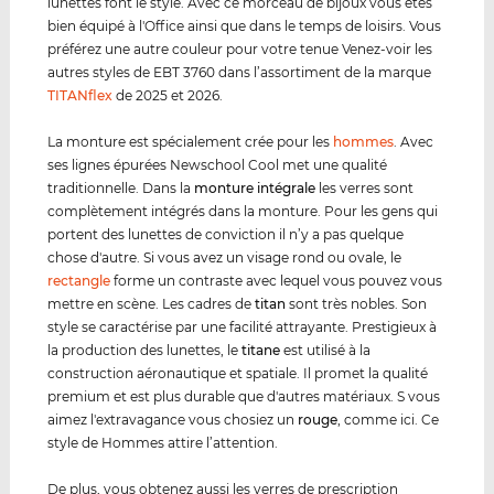
lunettes font le style. Avec ce morceau de bijoux vous êtes
bien équipé à l'Office ainsi que dans le temps de loisirs. Vous
préférez une autre couleur pour votre tenue Venez-voir les
autres styles de EBT 3760 dans l’assortiment de la marque
TITANflex
de 2025 et 2026.
La monture est spécialement crée pour les
hommes
. Avec
ses lignes épurées Newschool Cool met une qualité
traditionnelle. Dans la
monture intégrale
les verres sont
complètement intégrés dans la monture. Pour les gens qui
portent des lunettes de conviction il n’y a pas quelque
chose d'autre. Si vous avez un visage rond ou ovale, le
rectangle
forme un contraste avec lequel vous pouvez vous
mettre en scène. Les cadres de
titan
sont très nobles. Son
style se caractérise par une facilité attrayante. Prestigieux à
la production des lunettes, le
titane
est utilisé à la
construction aéronautique et spatiale. Il promet la qualité
premium et est plus durable que d'autres matériaux. S vous
aimez l'extravagance vous chosiez un
rouge
, comme ici. Ce
style de Hommes attire l’attention.
De plus, vous obtenez aussi les verres de prescription