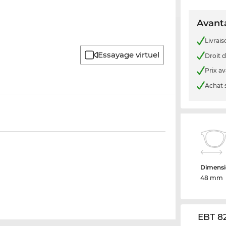
Avanta
Livrais
Essayage virtuel
Droit d
Prix a
Achat 
Dimensi
48 mm
EBT 82