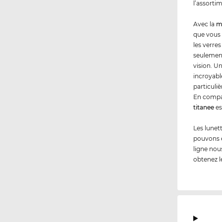
l’assorti
Avec la
m
que vous 
les verres
seulement
vision. U
incroyabl
particuli
En compar
titanee
es
Les lunet
pouvons 
ligne nou
obtenez l