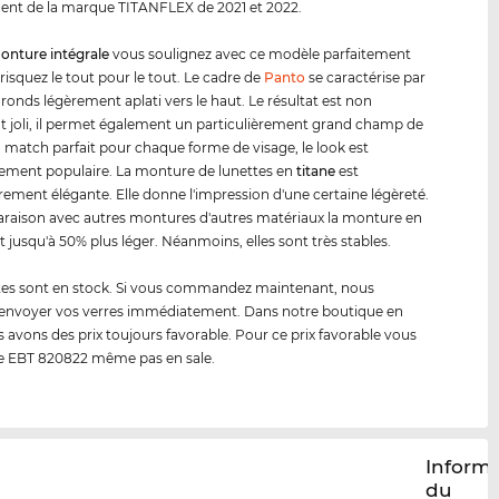
ment de la marque TITANFLEX de 2021 et 2022.
onture intégrale
vous soulignez avec ce modèle parfaitement
risquez le tout pour le tout. Le cadre de
Panto
se caractérise par
 ronds légèrement aplati vers le haut. Le résultat est non
 joli, il permet également un particulièrement grand champ de
n match parfait pour chaque forme de visage, le look est
ement populaire. La monture de lunettes en
titane
est
èrement élégante. Elle donne l'impression d'une certaine légèreté.
aison avec autres montures d'autres matériaux la monture en
t jusqu'à 50% plus léger. Néanmoins, elles sont très stables.
tes sont en stock. Si vous commandez maintenant, nous
envoyer vos verres immédiatement. Dans notre boutique en
s avons des prix toujours favorable. Pour ce prix favorable vous
e EBT 820822 même pas en sale.
Inform
du