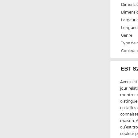
Dimensio
Dimensio
Largeur 
Longueur
Genre
Type de
Couleur 
‌EBT 8
Avec cett
jour rela
montrer q
distingue
en taille
connaisse
maison. A
qu’est tr
couleur p