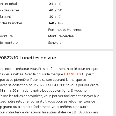
ns et détails
XS
/
S
n des verres
48
/
50
du pont
20
/
21
 des branches
140
/
145
Femmes et Hommes
 monture
Monture cerclée
de monture
Schwarz
20822/10 Lunettes de vue
e pièce de créateur vous êtes parfaitement habillé pour chaque
tif à des lunettes. Avec la nouvelle marque
TITANFLEX
tu peux
ue tu es pionnière. Pour la saison courant la marque se
 avec sa collection pour 2022. Le EBT 820822 vous pouvez ordre
s 48 mm, 50 mm dans notre boutique en ligne. Si vous ne
z pas les tailles appropriées, vous pouvez facilement essayer à la
vec notre retour envoi gratuit vous pouvez retourner tous ce
op grand ou trop petit facilement. Vous préférez une autre
our votre tenue Venez-voir les autres styles de EBT 820822 dans