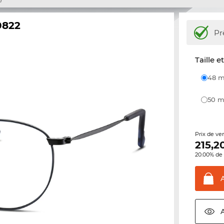
0822
Pr
Taille e
48
50
Prix de ve
215,2
20.00% de 