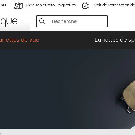
IAT!
Livraison et retours gratuits
Droit de rétractation de
unettes de vue
Lunettes de sp
)