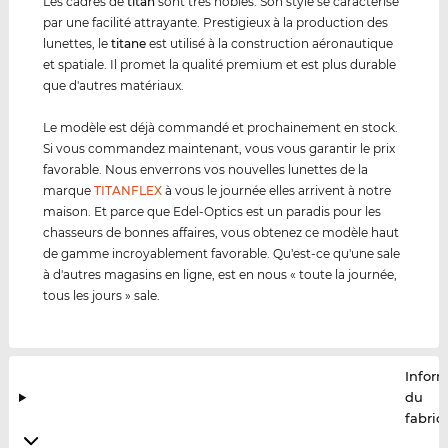
Les cadres de
titan
sont très nobles. Son style se caractérise
par une facilité attrayante. Prestigieux à la production des
lunettes, le
titane
est utilisé à la construction aéronautique
et spatiale. Il promet la qualité premium et est plus durable
que d'autres matériaux.
Le modèle est déjà commandé et prochainement en stock.
Si vous commandez maintenant, vous vous garantir le prix
favorable. Nous enverrons vos nouvelles lunettes de la
marque
TITANFLEX
à vous le journée elles arrivent à notre
maison. Et parce que Edel-Optics est un paradis pour les
chasseurs de bonnes affaires, vous obtenez ce modèle haut
de gamme incroyablement favorable. Qu'est-ce qu'une sale
à d'autres magasins en ligne, est en nous « toute la journée,
tous les jours » sale.
Infor
du
fabric