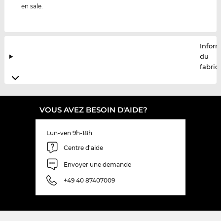
en sale.
Infor
du
fabric
VOUS AVEZ BESOIN D'AIDE?
Lun-ven 9h-18h
Centre d'aide
Envoyer une demande
+49 40 87407009