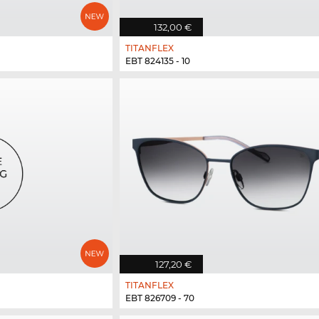
132,00 €
TITANFLEX
EBT 824135 - 10
127,20 €
TITANFLEX
EBT 826709 - 70