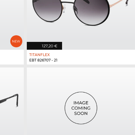
127,20 €
TITANFLEX
EBT 826707 - 21