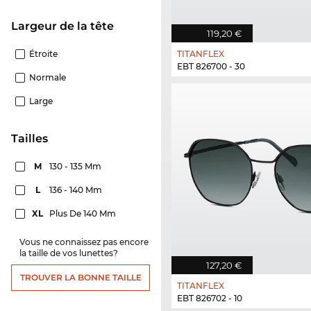
Largeur de la tête
119,20 €
Étroite
TITANFLEX
EBT 826700 - 30
Normale
Large
Tailles
M
130 - 135 Mm
L
136 - 140 Mm
XL
Plus De 140 Mm
Vous ne connaissez pas encore
la taille de vos lunettes?
127,20 €
TROUVER LA BONNE TAILLE
TITANFLEX
EBT 826702 - 10