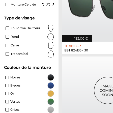
Monture Cerclée
Type de visage
En Forme De Cœur
Rond
132,00 €
Carré
TITANFLEX
EBT 824135 - 30
Trapezoïdal
Couleur de la monture
Noires
Bleues
Or
Vertes
Grises