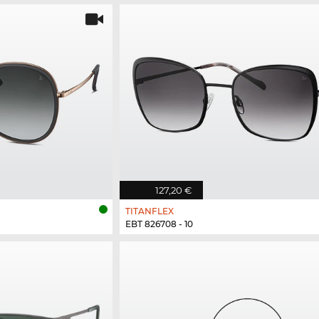
127,20 €
TITANFLEX
EBT 826708 - 10