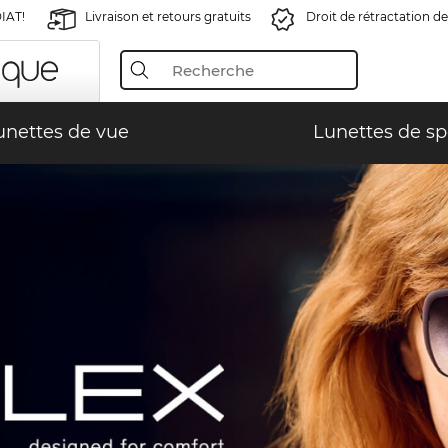
IAT!
Livraison et retours gratuits
Droit de rétractation de
unettes de vue
Lunettes de sp