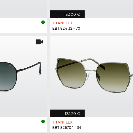
132,00 €
TITANFLEX
EBT 824132 - 70
135,20 €
TITANFLEX
EBT 826704 - 34