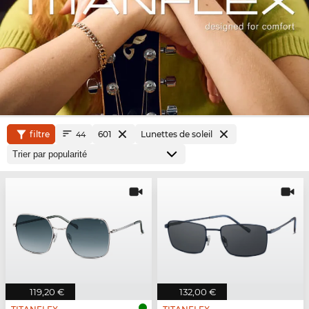
filtre
601
Lunettes de soleil
44
119,20 €
132,00 €